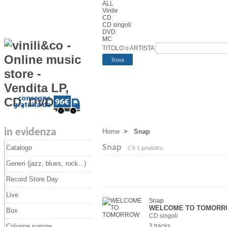
ALL
Vinile
CD
CD singoli
DVD
MC
TITOLO o ARTISTA
in evidenza
Home
>
Snap
Snap
Catalogo
C'è 1 prodotto.
Generi (jazz, blues, rock...)
Record Store Day
Live
Snap
WELCOME TO TOMOR
Box
CD singoli
Colonne sonore
3 tracks