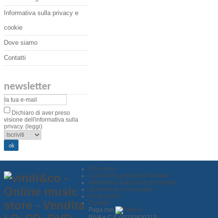
Informativa sulla privacy e
cookie
Dove siamo
Contatti
newsletter
Dichiaro di aver preso
visione dell'informativa sulla
privacy.
(leggi)
Chi siamo
Condizioni generali di vendita
Informativa sulla privacy e cookie
Spedizione e Consegna
Dove siamo
Contatti
Paga con
P.IVA e C.F. 00210820213