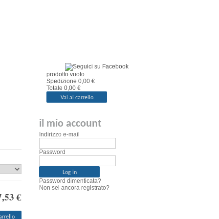
il mio carrello
prodotto
vuoto
Spedizione
0,00 €
Totale
0,00 €
Vai al carrello
il mio account
Indirizzo e-mail
Password
Password dimenticata?
Non sei ancora registrato?
7,53 €
arrello