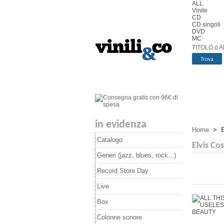
ALL
Vinile
CD
CD singoli
DVD
MC
TITOLO o A
in evidenza
Home
>
E
Catalogo
Elvis Cos
Generi (jazz, blues, rock...)
Record Store Day
Live
Box
Colonne sonore