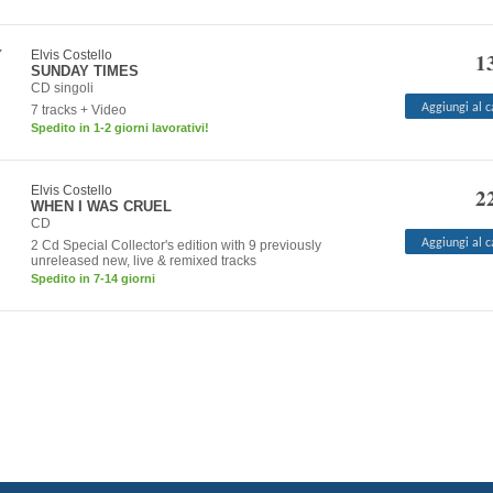
Elvis Costello
1
SUNDAY TIMES
CD singoli
Aggiungi al c
7 tracks + Video
Spedito in 1-2 giorni lavorativi!
Elvis Costello
2
WHEN I WAS CRUEL
CD
Aggiungi al c
2 Cd Special Collector's edition with 9 previously
unreleased new, live & remixed tracks
Spedito in 7-14 giorni