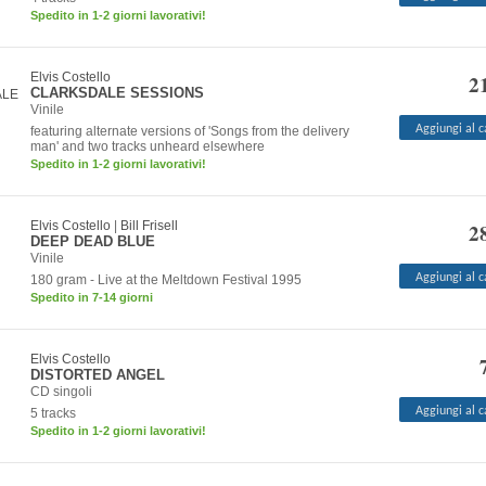
Spedito in 1-2 giorni lavorativi!
Elvis Costello
2
CLARKSDALE SESSIONS
Vinile
Aggiungi al c
featuring alternate versions of 'Songs from the delivery
man' and two tracks unheard elsewhere
Spedito in 1-2 giorni lavorativi!
Elvis Costello
|
Bill Frisell
2
DEEP DEAD BLUE
Vinile
Aggiungi al c
180 gram - Live at the Meltdown Festival 1995
Spedito in 7-14 giorni
Elvis Costello
DISTORTED ANGEL
CD singoli
Aggiungi al c
5 tracks
Spedito in 1-2 giorni lavorativi!