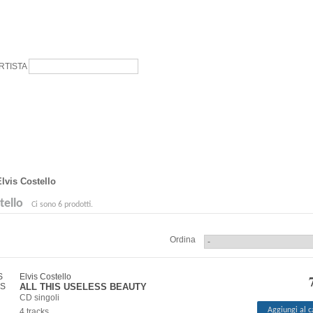
RTISTA
lvis Costello
tello
Ci sono 6 prodotti.
Ordina
Elvis Costello
ALL THIS USELESS BEAUTY
CD singoli
Aggiungi al c
4 tracks