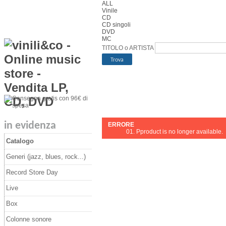
ALL
Vinile
CD
CD singoli
DVD
MC
TITOLO o ARTISTA
in evidenza
ERRORE
Pproduct is no longer available.
Catalogo
Generi (jazz, blues, rock...)
Record Store Day
Live
Box
Colonne sonore