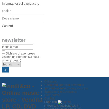
Informativa sulla privacy e
cookie
Dove siamo
Contatti
newsletter
Dichiaro di aver preso
visione dell'informativa sulla
privacy.
(leggi)
Chi siamo
Condizioni generali di vendita
Informativa sulla privacy e cookie
Spedizione e Consegna
Dove siamo
Contatti
Paga con
P.IVA e C.F. 00210820213