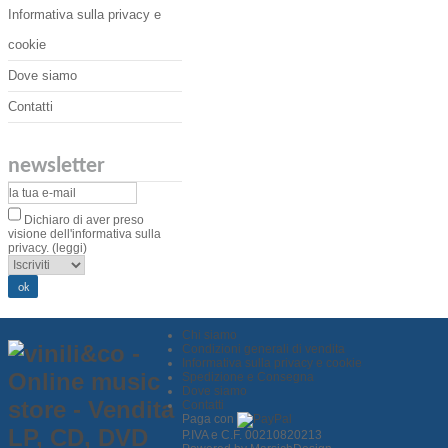
Informativa sulla privacy e
cookie
Dove siamo
Contatti
newsletter
Dichiaro di aver preso
visione dell'informativa sulla
privacy.
(leggi)
Chi siamo
Condizioni generali di vendita
Informativa sulla privacy e cookie
Spedizione e Consegna
Dove siamo
Contatti
Paga con
P.IVA e C.F. 00210820213