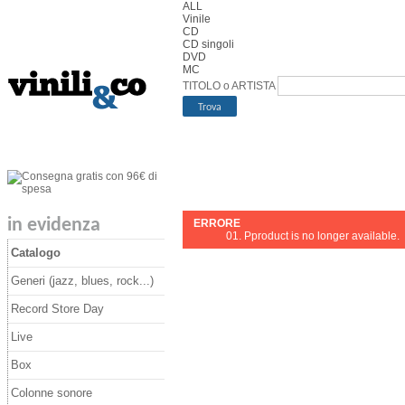
ALL
Vinile
CD
CD singoli
DVD
MC
TITOLO o ARTISTA
in evidenza
ERRORE
Pproduct is no longer available.
Catalogo
Generi (jazz, blues, rock...)
Record Store Day
Live
Box
Colonne sonore