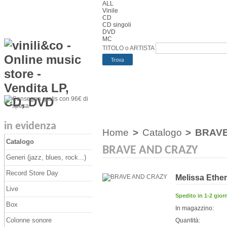
ALL
Vinile
CD
CD singoli
DVD
MC
TITOLO o ARTISTA
in evidenza
Home
>
Catalogo
>
BRAVE
Catalogo
BRAVE AND CRAZY
Generi (jazz, blues, rock...)
Record Store Day
Melissa Ethe
Live
Spedito in 1-2 giorn
Box
In magazzino:
Colonne sonore
Quantità: