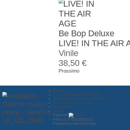
Be Bop Deluxe
LIVE! IN THE AIR
Vinile
38,50 €
Prossimo
Chi siamo
Condizioni generali di vendita
Informativa sulla privacy e cookie
Spedizione e Consegna
Dove siamo
Contatti
Paga con
P.IVA e C.F. 00210820213
Powered by MarsichDesign