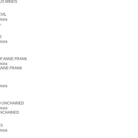
S MINDS
nora
L
nora
nora
 ANNE FRANK
nora
nora
NCHAINED
nora