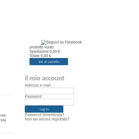
il mio carrello
prodotto
vuoto
Spedizione
0,00 €
Totale
0,00 €
Vai al carrello
il mio account
Indirizzo e-mail
Password
Password dimenticata?
ente
Non sei ancora registrato?
nda