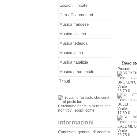
Edizioni limitate
Film / Documentari
Musica francese
Musica italiana
Musica tedesca
Musica latina
Musica natalizia
Dello s
Precedente
Musica strumentale
Colonna so
Tributi
BROKEN C
Vinile
23,79 €
Colonna so
BULLITT
Cerchiamo per te la musica che
Vinile
non trovi, scopri come...
17,69 €
informazioni
Colonna so
CALL ME 
Vinile
Condizioni generali di vendita
38,75 €