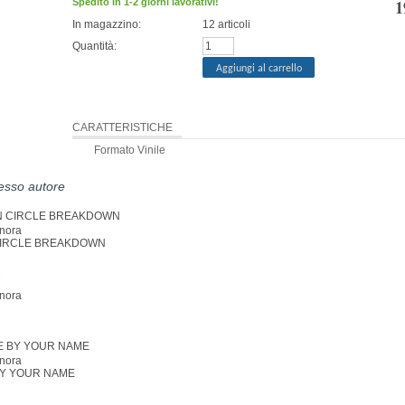
1
Spedito in 1-2 giorni lavorativi!
In magazzino:
12
articoli
Quantità:
CARATTERISTICHE
Formato
Vinile
tesso autore
nora
IRCLE BREAKDOWN
nora
nora
BY YOUR NAME