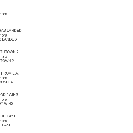
nora
nora
S LANDED
nora
HTOWN 2
nora
OM L.A.
nora
Y WINS
nora
IT 451