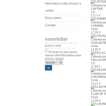
Informativa sulla privacy e
Colonna so
CAPTIVE
cookie
CD
15,21 €
Dove siamo
Colonna so
Contatti
CARMEN
Vinile
17,95 €
newsletter
Colonna so
CASUALTI
Vinile
14,95 €
Dichiaro di aver preso
visione dell'informativa sulla
Colonna so
privacy.
(leggi)
CELLULAR
CD
17,68 €
Colonna so
CHILDREN
Vinile
15,21 €
Colonna so
CLAN OF 
Vinile
11,99 €