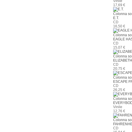
Vinile
17,69 €
Colonna so
E.T.
CD
16,50 €
Colonna so
EAGLE HA
CD
15,07 €
Colonna so
ELIZABET
CD
20,75 €
Colonna so
ESCAPE FR
CD
26,25 €
Colonna so
EVERYBOD
Vinile
12,76 €
Colonna so
FAHRENHE
CD