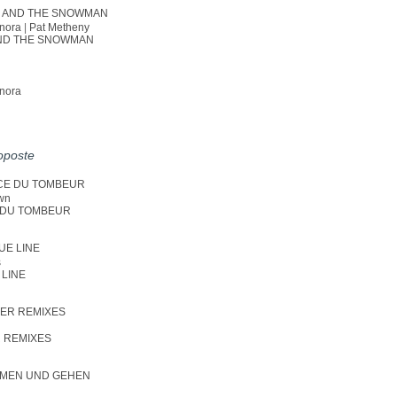
nora
|
Pat Metheny
ND THE SNOWMAN
nora
roposte
wn
 DU TOMBEUR
s
 LINE
 REMIXES