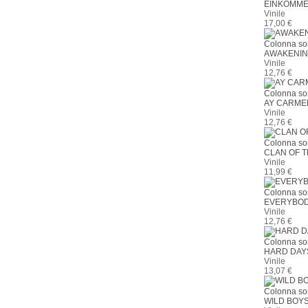
EINKOMME
Vinile
17,00 €
Colonna so
AWAKENI
Vinile
12,76 €
Colonna so
AY CARME
Vinile
12,76 €
Colonna so
CLAN OF 
Vinile
11,99 €
Colonna so
EVERYBOD
Vinile
12,76 €
Colonna so
HARD DAY
Vinile
13,07 €
Colonna so
WILD BOY