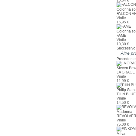
15,84 €
Colonna so
FALCON A
Vinile
16,95 €
Colonna so
FAME
Vinile
10,30 €
Successivo
Altre p
Precedente
Steven Bro
LA GRACE
Vinile
11,99 €
Philip Glas
THIN BLUE
Vinile
14,50 €
Madonna
REVOLVER
Vinile
75,00 €
Milva