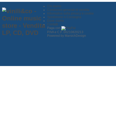
Chi siamo
Condizioni generali di vendita
Informativa sulla privacy e cookie
Spedizione e Consegna
Dove siamo
Contatti
Paga con
P.IVA e C.F. 00210820213
Powered by MarsichDesign