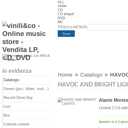
ALL
Vinile
CD
CD singoli
DVD
MC
TITOLO o ARTISTA
in evidenza
Home
>
Catalogo
>
HAVOC
Catalogo
HAVOC AND BRIGHT LIG
Generi (jazz, blues, rock...)
Record Store Day
Alanis Moriss
Live
Limited 2 Cd edit
Box
Spedito in 1-2 giorn
Colonne sonore