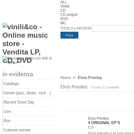
ALL
Vinile
CD
CD singoli
DVD
MC
TITOLO o ARTISTA
in evidenza
Home
>
Elvis Presley
Catalogo
Elvis Presley
Ci sono 11 prodotti.
Generi (jazz, blues, rock...)
Record Store Day
Live
Elvis Presley
Box
4 ORIGINAL EP'S
CD
Colonne sonore
'Elvis Presley y el rock and r