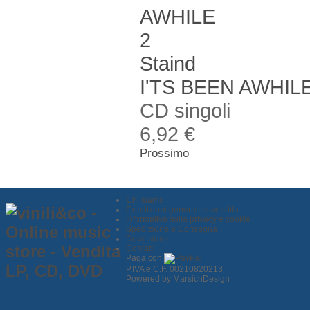
Staind
I'TS BEEN AWHILE
CD singoli
6,92 €
Prossimo
Chi siamo
Condizioni generali di vendita
Informativa sulla privacy e cookie
Spedizione e Consegna
Dove siamo
Contatti
Paga con
P.IVA e C.F. 00210820213
Powered by MarsichDesign