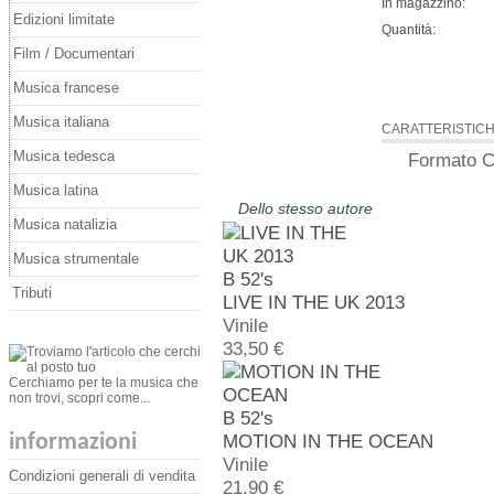
In magazzino:
Edizioni limitate
Quantità:
Film / Documentari
Musica francese
Musica italiana
CARATTERISTIC
Musica tedesca
Formato
C
Musica latina
Dello stesso autore
Musica natalizia
Musica strumentale
B 52's
Tributi
LIVE IN THE UK 2013
Vinile
33,50 €
Cerchiamo per te la musica che
non trovi, scopri come...
B 52's
informazioni
MOTION IN THE OCEAN
Vinile
Condizioni generali di vendita
21,90 €