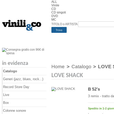
ALL
Vinile
CD
CD singoli
DVD
MC
TITOLO o ARTISTA
in evidenza
Home
>
Catalogo
>
LOVE
Catalogo
LOVE SHACK
Generi (jazz, blues, rock...)
Record Store Day
B 52's
Live
3 remix - tratto d
Box
Spedito in 1-2 giorn
Colonne sonore