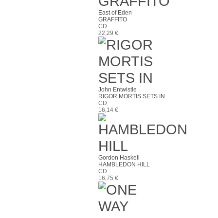
East of Eden
GRAFFITO
CD
22,29 €
John Entwistle
RIGOR MORTIS SETS IN
CD
16,14 €
Gordon Haskell
HAMBLEDON HILL
CD
16,75 €