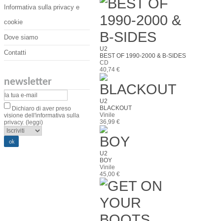
Informativa sulla privacy e
cookie
Dove siamo
U2
Contatti
BEST OF 1990-2000 & B-SIDES
CD
40,74 €
newsletter
U2
BLACKOUT
Dichiaro di aver preso
Vinile
visione dell'informativa sulla
36,99 €
privacy.
(leggi)
U2
BOY
Vinile
45,00 €