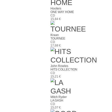
Hooters
ONE WAY HOME
CD
15,84 €
Kraan
TOURNEE
CD
17,68 €
John Rowles
HITS COLLECTION
CD
15,21 €
Mitch Ryder
LA GASH
CD
15,07 €