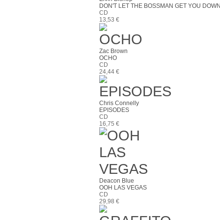
DON'T LET THE BOSSMAN GET YOU DOW
CD
13,53 €
Zac Brown
OCHO
CD
24,44 €
Chris Connelly
EPISODES
CD
16,75 €
Deacon Blue
OOH LAS VEGAS
CD
29,98 €