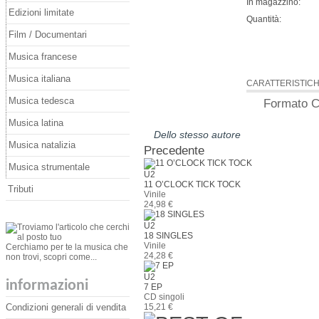
In magazzino:
Edizioni limitate
Quantità:
Film / Documentari
Musica francese
Musica italiana
CARATTERISTIC
Musica tedesca
Formato
C
Musica latina
Dello stesso autore
Musica natalizia
Precedente
Musica strumentale
U2
11 O’CLOCK TICK TOCK
Tributi
Vinile
24,98 €
U2
18 SINGLES
Vinile
Cerchiamo per te la musica che
24,28 €
non trovi, scopri come...
U2
informazioni
7 EP
CD singoli
Condizioni generali di vendita
15,21 €