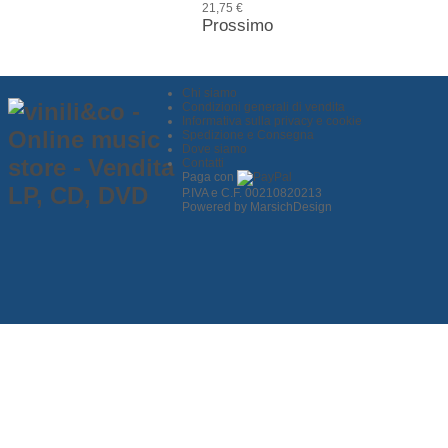
21,75 €
Prossimo
Chi siamo
Condizioni generali di vendita
Informativa sulla privacy e cookie
Spedizione e Consegna
Dove siamo
Contatti
Paga con
P.IVA e C.F. 00210820213
Powered by MarsichDesign