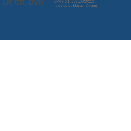
P.IVA e C.F. 00210820213
Powered by MarsichDesign