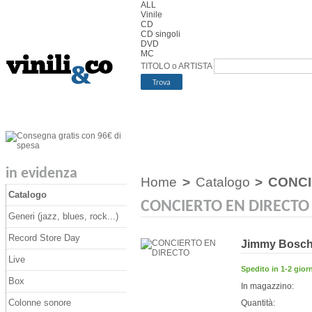
ALL
Vinile
CD
CD singoli
DVD
MC
TITOLO o ARTISTA
in evidenza
Home
>
Catalogo
>
CONCI
Catalogo
CONCIERTO EN DIRECTO
Generi (jazz, blues, rock...)
Record Store Day
Jimmy Bosc
Live
Spedito in 1-2 giorn
Box
In magazzino:
Colonne sonore
Quantità: