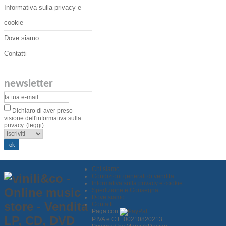
Informativa sulla privacy e
cookie
Dove siamo
Contatti
newsletter
Dichiaro di aver preso
visione dell'informativa sulla
privacy.
(leggi)
Chi siamo
Condizioni generali di vendita
Informativa sulla privacy e cookie
Spedizione e Consegna
Dove siamo
Contatti
Paga con
P.IVA e C.F. 00210820213