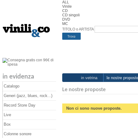
ALL
Vinile
CD
CD singoli
DVD
MC
TITOLO o ARTISTA
in evidenza
in vetrina
le nostre propost
Catalogo
Le nostre proposte
Generi (jazz, blues, rock...)
Record Store Day
Non ci sono nuove proposte.
Live
Box
Colonne sonore