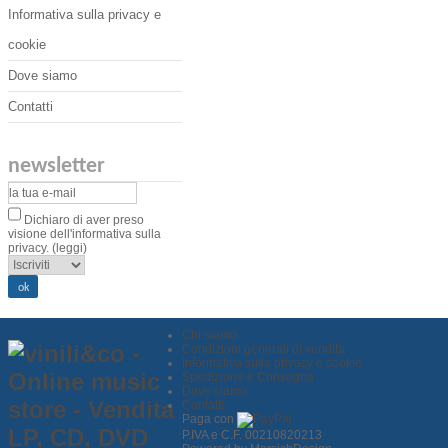
Informativa sulla privacy e
cookie
Dove siamo
Contatti
newsletter
Dichiaro di aver preso
visione dell'informativa sulla
privacy.
(leggi)
Chi siamo
Condizioni generali di vendita
Informativa sulla privacy e cookie
Spedizione e Consegna
Dove siamo
Contatti
Paga con
P.IVA e C.F. 00210820213