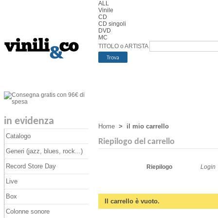
ALL
Vinile
CD
CD singoli
DVD
MC
TITOLO o ARTISTA
in evidenza
Home
>
il mio carrello
Catalogo
Riepilogo del carrello
Generi (jazz, blues, rock...)
Record Store Day
Riepilogo
Login
Live
Box
Il carrello è vuoto.
Colonne sonore