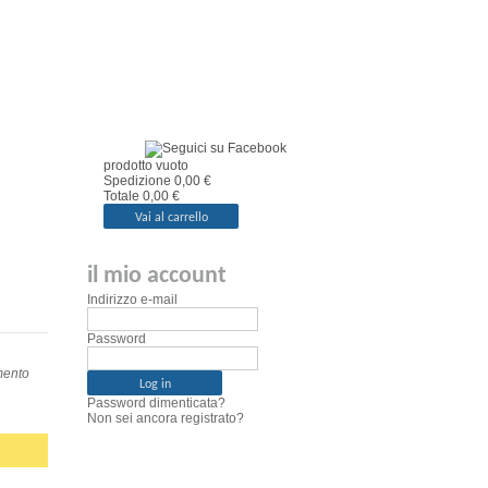
il mio carrello
prodotto
vuoto
Spedizione
0,00 €
Totale
0,00 €
Vai al carrello
il mio account
Indirizzo e-mail
Password
ento
Password dimenticata?
Non sei ancora registrato?