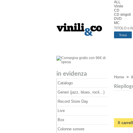
ALL
Vinile
CD
CD singoli
DVD
MC
TITOLO o A
in evidenza
Home
>
i
Catalogo
Riepilog
Generi (jazz, blues, rock...)
Record Store Day
Live
Box
Il carre
Colonne sonore