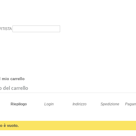
RTISTA
l mio carrello
o del carrello
Riepilogo
Login
Indirizzo
Spedizione
Pagam
llo è vuoto.