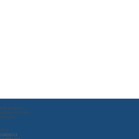
rali di vendita
la privacy e cookie
Consegna
0210820213