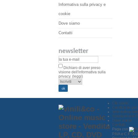
Informativa sulla privacy e
cookie
Dove siamo
Contatti
newsletter
Dichiaro di aver preso
visione dell'informativa sulla
privacy.
(leggi)
Chi siamo
Condizioni gene
Informativa sul
Spedizione e 
Dove siamo
Contatti
Paga con
P.IVA e C.F. 0