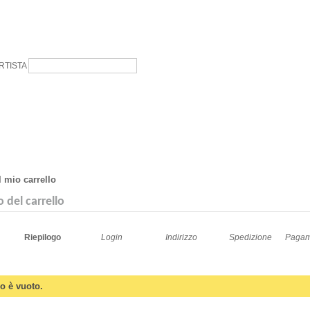
RTISTA
l mio carrello
o del carrello
Riepilogo
Login
Indirizzo
Spedizione
Pagam
llo è vuoto.