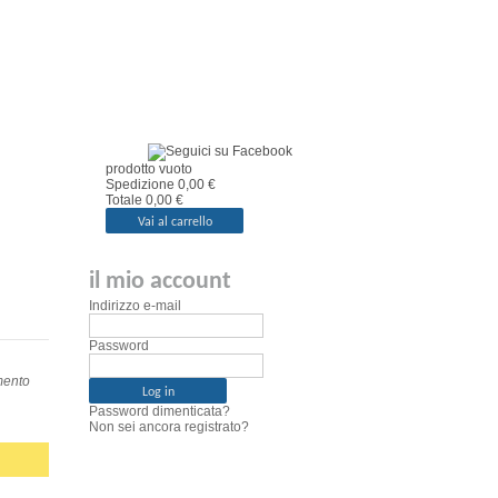
il mio carrello
prodotto
vuoto
Spedizione
0,00 €
Totale
0,00 €
Vai al carrello
il mio account
Indirizzo e-mail
Password
ento
Password dimenticata?
Non sei ancora registrato?