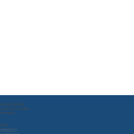
rali di vendita
la privacy e cookie
Consegna
0210820213