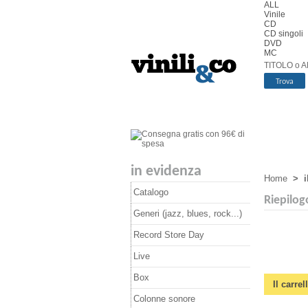
ALL
Vinile
CD
CD singoli
DVD
MC
TITOLO o A
in evidenza
Home
>
i
Catalogo
Riepilog
Generi (jazz, blues, rock...)
Record Store Day
Live
Box
Il carre
Colonne sonore