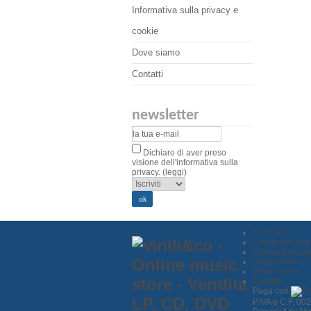
Informativa sulla privacy e
cookie
Dove siamo
Contatti
newsletter
Dichiaro di aver preso
visione dell'informativa sulla
privacy.
(leggi)
Chi siamo
Condizioni gene
Informativa sul
Spedizione e 
Dove siamo
Contatti
Paga con
P.IVA e C.F. 0