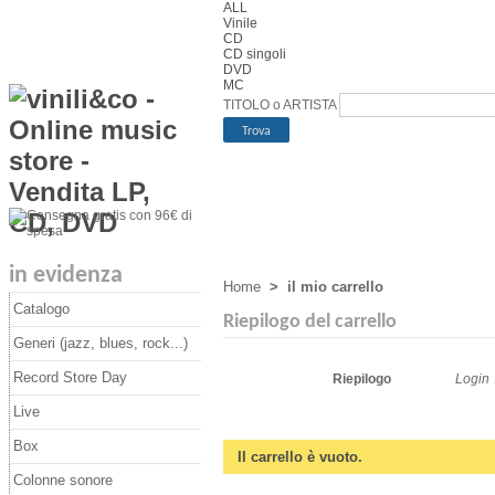
ALL
Vinile
CD
CD singoli
DVD
MC
TITOLO o ARTISTA
in evidenza
Home
>
il mio carrello
Catalogo
Riepilogo del carrello
Generi (jazz, blues, rock...)
Record Store Day
Riepilogo
Login
Live
Box
Il carrello è vuoto.
Colonne sonore