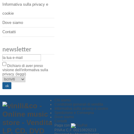
Informativa sulla privacy e
cookie
Dove siamo
Contatti
newsletter
Dichiaro di aver preso
visione dell'informativa sulla
privacy.
(leggi)
Chi siamo
Condizioni generali di vendita
Informativa sulla privacy e cookie
Spedizione e Consegna
Dove siamo
Contatti
Paga con
P.IVA e C.F. 00210820213